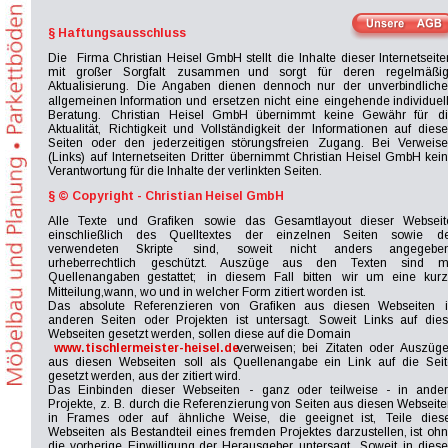
§ Haftungsausschluss
Die
Firma
Christian
Heisel
GmbH
stellt
die
Inhalte
dieser
Internetseite
mit
großer
Sorgfalt
zusammen
und
sorgt
für
deren
regelmäßig
Aktualisierung.
Die
Angaben
dienen
dennoch
nur
der
unverbindliche
allgemeinen
Information
und
ersetzen
nicht
eine
eingehende
individuel
Beratung.
Christian
Heisel
GmbH
übernimmt
keine
Gewähr
für
di
Aktualität,
Richtigkeit
und
Vollständigkeit
der
Informationen
auf
diese
Seiten
oder
den
jederzeitigen
störungsfreien
Zugang.
Bei
Verweise
(Links)
auf
Internetseiten
Dritter
übernimmt
Christian
Heisel
GmbH
kein
Verantwortung für die Inhalte der verlinkten Seiten.
§ © Copyright - Christian Heisel GmbH
Alle
Texte
und
Grafiken
sowie
das
Gesamtlayout
dieser
Webseit
einschließlich
des
Quelltextes
der
einzelnen
Seiten
sowie
de
verwendeten
Skripte
sind,
soweit
nicht
anders
angegeben
urheberrechtlich
geschützt.
Auszüge
aus
den
Texten
sind
mi
Quellenangaben
gestattet;
in
diesem
Fall
bitten
wir
um
eine
kurz
Mitteilung,wann, wo und in welcher Form zitiert worden ist.
Das
absolute
Referenzieren
von
Grafiken
aus
diesen
Webseiten
anderen
Seiten
oder
Projekten
ist
untersagt.
Soweit
Links
auf
dies
Webseiten gesetzt werden, sollen diese auf die Domain
www.tischlermeister-heisel.de
verweisen;
bei
Zitaten
oder
Auszüge
aus
diesen
Webseiten
soll
als
Quellenangabe
ein
Link
auf
die
Seit
gesetzt werden, aus der zitiert wird.
Das
Einbinden
dieser
Webseiten
-
ganz
oder
teilweise
-
in
ander
Projekte,
z.
B.
durch
die
Referenzierung
von
Seiten
aus
diesen
Webseite
in
Frames
oder
auf
ähnliche
Weise,
die
geeignet
ist,
Teile
diese
Webseiten
als
Bestandteil
eines
fremden
Projektes
darzustellen,
ist
ohn
die
vorherige
Einwilligung
der
Herausgeber
untersagt.
Soweit
in
diese