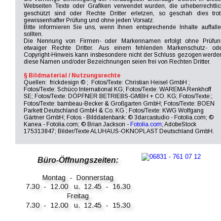
Webseiten
Texte
oder
Grafiken
verwendet
wurden,
die
urheberrechtlic
geschützt
sind
oder
Rechte
Dritter
erletzen,
so
geschah
dies
tro
gewissenhafter Prüfung und ohne jeden Vorsatz.
Bitte
informieren
Sie
uns,
wenn
Ihnen
entsprechende
Inhalte
auffalle
sollten.
Die
Nennung
von
Firmen-
oder
Markennamen
erfolgt
ohne
Prüfun
etwaiger
Rechte
Dritter.
Aus
einem
fehlenden
Markenschutz-
ode
Copyright-Hinweis
kann
insbesondere
nicht
der
Schluss
gezogen
werden
diese Namen und/oder Bezeichnungen seien frei von Rechten Dritter.
§ Bildmaterial / Nutzungsrechte
Quellen:  frickdesign © ; 
Fotos/Texte: Christian Heisel GmbH
 ; 
Fotos/Texte: Schüco International KG; Fotos/Texte: WAREMA Renkhoff 
SE; Fotos/Texte: DÖPFNER BETRIEBS-GMBH + CO. KG; Fotos/Texte:; 
Fotos/Texte: bambeau-Becker & Großgarten GmbH; Fotos/Texte: BOEN 
Parkett Deutschland GmbH & Co. KG ; Fotos/Texte: KWG Wolfgang 
Gärtner GmbH; Fotos - Bilddatenbank: © 3darcastudio - Fotolia.com; © 
Kanea - Fotolia.com; © Brian Jackson - 
Fotolia.com
; AdobeStock 
175313847; Bilder/Texte ALUHAUS-OKNOPLAST Deutschland GmbH.
Büro-Öffnungszeiten:
Montag  -  Donnerstag
7.30  -  12.00   u.  12.45  -  16.30
Freitag
7.30  -  12.00   u.  12.45  -  15.30